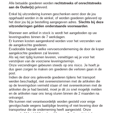
Alle betaalde goederen worden
rechtstreeks of onrechtstreeks
aan de Ouder(s)
geleverd.
Enkel bij uitzondering kunnen geschenken eerst door de jou
opgehaald worden in de winkel, of worden goederen geleverd op
het door jou bij je bestelling aangegeven adres.
Slechts bij deze
uitzonderingen gelden onderstaande voorwaarden
.
Wanneer een artikel in stock is wordt het aangeboden op uw
leveringsadres binnen de 7 werkdagen.
Er kunnen kosten aangerekend worden voor het verzenden van
de aangekochte goederen.
Evadorable bepaalt welke vervoersonderneming de door de koper
aangekochte goederen zal leveren.
Als wij niet tijdig kunnen leveren, verwittigen wij je voor het
verstrijken van de voorziene leveringstermijn.
Onze verzendingen gebeuren steeds op ons risico. Je hoeft je
dus geen zorgen te maken om goederen die verloren gaan in de
post.
Indien de door ons geleverde goederen tijdens het transport
werden beschadigd, niet overeenstemmen met de artikelen die
op de leveringsbon vermeld staan of niet overeenkomen met de
artikelen die je had besteld, moet je dit zo snel mogelijk melden
en de artikelen naar ons terug sturen binnen de 2 maanden na
ontvangst.
We kunnen niet verantwoordelijk worden gesteld voor enige
gevolgschade wegens laattijdige levering of niet-levering door de
transporteur die de onderneming heeft aangesteld. Onze