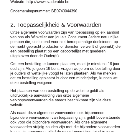
Website: http://www.evadorable.be
Ondernemingsnummer: BE0740944396
2. Toepasselijkheid & Voorwaarden
Onze algemene voorwaarden zijn van toepassing op elk aanbod
van ons als Winkelier aan jou als Consument (iedere natuurlijke
persoon die, uitsluitend voor niet-beroepsmatige doeleinden, op
de markt gebracht producten of diensten verwerft of gebruikt) die
een bestelling plaatst op een geboortelijst met goederen
uitgekozen door de Ouder(s).
Om een bestelling te kunnen plaatsen, moet je minstens 18 jaar
oud zijn. Als je geen 18 bent, vragen we je om de bestelling door
je ouders of wettelijke voogd te laten plaatsen. Als we merken
dat en bestelling geplaatst is door een minderjarige, kunnen we
deze bestelling weigeren.
Het plaatsen van een bestelling op de website geldt als
uitdrukkelijke aanvaarding van onze algemene
verkoopsvoorwaarden die steeds beschikbaar zijn via deze
website.
Als naast deze algemene voorwaarden ook bijkomende
bijzondere voorwaarden van toepassing zijn, geldt bovenstaande
ook voor die bijzondere voorwaarden. Als onze algemene
voorwaarden strijdig zouden zijn met die bijzondere voorwaarden
kan jij als consument altijd de meest voordelige tekst in jouw