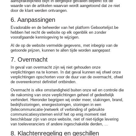
aansprakelijkheid blijft in dergelijke gevallen beperkt tot de
waarde van de artikelen waarvan wordt aangetoond dat ze niet
door de klant werden ontvangen.
6. Aanpassingen
Evadorable en de beheerder van het platform Geboortelijst.be
hebben het recht de website op elk ogenblik en zonder
voorafgaande kennisgeving te wijzigen.
Al de op de website vermelde gegevens, met inbegrip van de
getoonde prijzen, kunnen te allen tijde worden aangepast
7. Overmacht
In geval van overmacht zijn wij niet gehouden onze
verplichtingen na te komen. In dat geval kunnen wij ofwel onze
verplichtingen opschorten voor de duur van de overmacht, ofwel
de overeenkomst definitief ontbinden.
Overmacht is elke omstandigheid buiten onze wil en controle die
de nakoming van onze verplichtingen geheel of gedeeltelijk
verhindert. Hieronder begrijpen wij onder meer, stakingen, brand,
bedrijfsstoringen, energiestoringen, storingen in een
(telecommunicatie-)netwerk of verbinding of gebruikte
communicatiesystemen en/of het op enig moment niet
beschikbaar zijn van onze website, niet of niet-tijdige levering
van toeleveranciers of andere ingeschakelde derden, ...
8. Klachtenregeling en geschillen